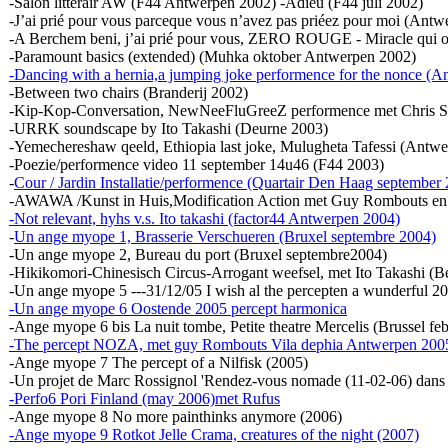
-Salon litterair AW (F44 Antwerpen 2002) -Adieu (F44 juli 2002)
-J’ai prié pour vous parceque vous n’avez pas priéez pour moi (Antwe
-A Berchem beni, j’ai prié pour vous, ZERO ROUGE - Miracle qui o
-Paramount basics (extended) (Muhka oktober Antwerpen 2002)
-Dancing with a hernia,a jumping joke performence for the nonce (
-Between two chairs (Branderij 2002)
-Kip-Kop-Conversation, NewNeeFluGreeZ performence met Chris St
-URRK soundscape by Ito Takashi (Deurne 2003)
-Yemechereshaw qeeld, Ethiopia last joke, Mulugheta Tafessi (Antw
-Poezie/performence video 11 september 14u46 (F44 2003)
-
Cour / Jardin Installatie/performence (Quartair Den Haag september
-AWAWA /Kunst in Huis,Modification Action met Guy Rombouts en C
-Not relevant, hyhs v.s. Ito takashi (factor44 Antwerpen 2004)
-
Un ange myope 1, Brasserie Verschueren (Bruxel septembre 2004)
-Un ange myope 2, Bureau du port (Bruxel septembre2004)
-Hikikomori-Chinesisch Circus-Arrogant weefsel, met Ito Takashi (B
-Un ange myope 5 ---31/12/05 I wish al the percepten a wunderful 
-Un ange myope 6 Oostende 2005 percept harmonica
-Ange myope 6 bis La nuit tombe, Petite theatre Mercelis (Brussel fe
-The percept NOZA, met guy Rombouts Vila dephia Antwerpen 200
-Ange myope 7 The percept of a Nilfisk (2005)
-Un projet de Marc Rossignol 'Rendez-vous nomade (11-02-06) dans c
-Perfo6 Pori Finland (may 2006)met Rufus
-Ange myope 8 No more painthinks anymore (2006)
-Ange myope 9 Rotkot Jelle Crama, creatures of the night (2007)