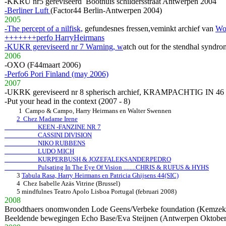
-KKRU nr5 gereviseerd Boothuis schildersstraat Antwerpen 2004
-Berliner Luft
(Factor44 Berlin-Antwerpen 2004)
2005
-The percept of a nilfisk,
gefundesnes fressen,veminkt archief van
Wo
+++++++perfo HarryHeirmans
-KUKR gereviseerd nr 7 Warning, w
atch out for the stendhal synd
2006
-OXO (F44maart 2006)
-Perfo6 Pori Finland (may 2006)
2007
-UKRK gereviseerd nr 8 spherisch archief, KRAMPACHTIG IN 46
-Put your head in the context (2007 - 8)
1 Campo & Campo, Harry Heirmans en Walter Swennen
2 Chez Madame Irene
KEEN -FANZINE NR 7
CASSINI DIVISION
NIKO RUBBENS
LUDO MICH
KURPERBUSH & JOZEFALEKSANDERPEDRO
Pulsating In The Eye Of Vision ........CHRIS & RUFUS & HYHS
3
Tabula Rasa, Harry Heirmans en Patricia Ghijsens 44(SIC)
4 Chez Isabelle Azäs Vitrine (Brussel)
5 mindfulnes Teatro Apolo Lisboa Portugal (februari 2008)
2008
Broodthaers onomwonden Lode Geens/Verbeke foundation (Kemzek
Beeldende bewegingen Echo Base/Eva Steijnen (Antwerpen Oktober