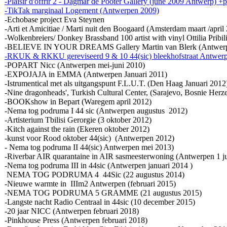
-Plaisir d'offrir 2 - Dagmar de Pooter Gallery (june 2009 Antwerp) +
-TikTak marginaal Logement (Antwerpen 2009)
-Echobase project Eva Steynen
-Arti et Amicitiae / Marti nuit den Boogaard (Amsterdam maart /april
-Wolkenbreiers/ Donkey Brassband 100 artist with vinyl Ottilia Prib
-BELIEVE IN YOUR DREAMS Gallery Martin van Blerk (Antwerpe
-RKUK & RKKU gereviseerd 9 & 10 44(sic) bleekhofstraat Antwerp
-POPART Nicc (Antwerpen mei-juni 2010)
-EXPOJAJA in EMMA (Antwerpen Januari 2011)
-Istrumentical met als uitgangspunt F.L.U.T. (Den Haag Januari 2012
-Nine dragonheads', Turkish Cultural Center, (Sarajevo, Bosnie Herz
-BOOKshow in Bepart (Waregem april 2012)
-Nema tog podruma I 44 sic (Antwerpen augustus 2012)
-Artisterium Tbilisi Gerorgie (3 oktober 2012)
-Kitch against the rain (Ekeren oktober 2012)
-kunst voor Rood oktober 44(sic) (Antwerpen 2012)
- Nema tog podruma II 44(sic) Antwerpen mei 2013)
-Riverbar AIR quarantaine in AIR sasmeesterwoning (Antwerpen 1 j
-Nema tog podruma III in 44sic (Antwerpen januari 2014 )
NEMA TOG PODRUMA 4 44Sic (22 augustus 2014)
-Nieuwe warmte in IIIm2 Antwerpen (februari 2015)
-NEMA TOG PODRUMA 5 GRAMME (21 augustus 2015)
-Langste nacht Radio Centraal in 44sic (10 december 2015)
-20 jaar NICC (Antwerpen februari 2018)
-Pinkhouse Press (Antwerpen februari 2018)