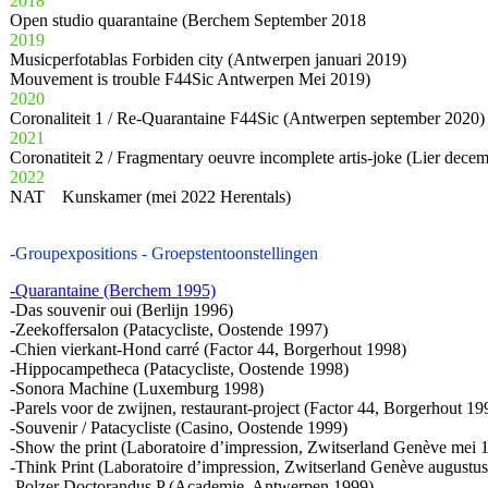
2018
Open studio quarantaine (Berchem September 2018
2019
Musicperfotablas Forbiden city (Antwerpen januari 2019)
Mouvement is trouble F44Sic Antwerpen Mei 2019)
2020
Coronaliteit 1 / Re-Quarantaine F44Sic (Antwerpen september 2020)
2021
Coronatiteit 2 / Fragmentary oeuvre incomplete artis-joke (Lier dece
2022
NAT Kunskamer (mei 2022 Herentals)
-Groupexpositions - Groepstentoonstellingen
-Quarantaine (Berchem 1995)
-Das souvenir oui (Berlijn 1996)
-Zeekoffersalon (Patacycliste, Oostende 1997)
-Chien vierkant-Hond carré (Factor 44, Borgerhout 1998)
-Hippocampetheca (Patacycliste, Oostende 1998)
-Sonora Machine (Luxemburg 1998)
-Parels voor de zwijnen, restaurant-project (Factor 44, Borgerhout 19
-Souvenir / Patacycliste (Casino, Oostende 1999)
-Show the print (Laboratoire d’impression, Zwitserland Genève mei 
-Think Print (Laboratoire d’impression, Zwitserland Genève augustu
-Polzer Doctorandus P (Academie, Antwerpen 1999)