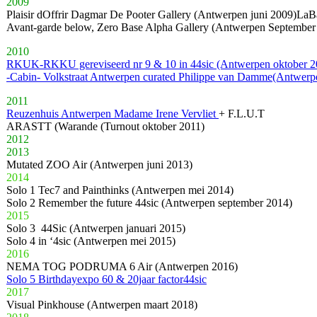
2009
Plaisir dOffrir Dagmar De Pooter Gallery (Antwerpen juni 2009)
LaBa
Avant-garde below, Zero Base Alpha Gallery (Antwerpen September
2010
RKUK-RKKU gereviseerd nr 9 & 10 in 44sic (Antwerpen oktober 2
-Cabin- Volkstraat Antwerpen curated Philippe van Damme(Antwer
2011
Reuzenhuis Antwerpen Madame Irene Vervliet
+ F.L.U.T
ARASTT (Warande (Turnout oktober 2011)
2012
2013
Mutated ZOO Air (Antwerpen juni 2013)
2014
Solo 1 Tec7 and Painthinks (Antwerpen mei 2014)
Solo 2 Remember the future 44sic (Antwerpen september 2014)
2015
Solo 3 44Sic (Antwerpen januari 2015)
Solo 4 in ‘4sic (Antwerpen mei 2015)
2016
NEMA TOG PODRUMA 6 Air (Antwerpen 2016)
Solo 5 Birthdayexpo 60 & 20jaar factor44sic
2017
Visual Pinkhouse (Antwerpen maart 2018)