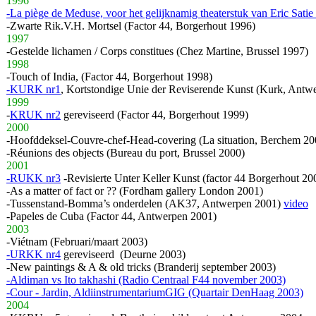
1996
-La piège de Meduse, voor het gelijknamig theaterstuk van Eric Sat
-Zwarte Rik.V.H. Mortsel (Factor 44, Borgerhout 1996)
1997
-Gestelde lichamen / Corps constitues (Chez Martine, Brussel 1997)
1998
-Touch of India, (Factor 44, Borgerhout 1998)
-KURK nr1
, Kortstondige Unie der Reviserende Kunst (Kurk, Antw
1999
-
KRUK nr2
gereviseerd (Factor 44, Borgerhout 1999)
2000
-Hoofddeksel-Couvre-chef-Head-covering (La situation, Berchem 20
-Réunions des objects (Bureau du port, Brussel 2000)
2001
-RUKK nr3
-Revisierte Unter Keller Kunst (factor 44 Borgerhout 20
-As a matter of fact or ?? (Fordham gallery London 2001)
-Tussenstand-Bomma’s onderdelen (AK37, Antwerpen 2001)
video
-Papeles de Cuba (Factor 44, Antwerpen 2001)
2003
-Viétnam (Februari/maart 2003)
-URKK nr4
gereviseerd (Deurne 2003)
-New paintings & A & old tricks (Branderij september 2003)
-Aldiman vs Ito takhashi (Radio Centraal F44 november 2003)
-Cour - Jardin, AldiinstrumentariumGIG (Quartair DenHaag 2003)
2004