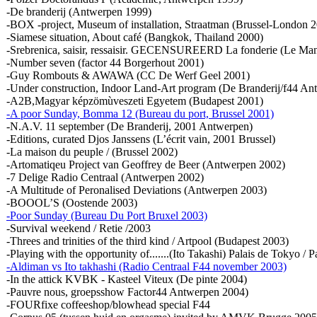
-De branderij (Antwerpen 1999)
-BOX -project, Museum of installation, Straatman (Brussel-London 
-Siamese situation, About café (Bangkok, Thailand 2000)
-Srebrenica, saisir, ressaisir. GECENSUREERD La fonderie (Le Man
-Number seven (factor 44 Borgerhout 2001)
-Guy Rombouts & AWAWA (CC De Werf Geel 2001)
-Under construction, Indoor Land-Art program (De Branderij/f44 A
-A2B,Magyar képzömùveszeti Egyetem (Budapest 2001)
-A poor Sunday, Bomma 12 (Bureau du port, Brussel 2001)
-N.A.V. 11 september (De Branderij, 2001 Antwerpen)
-Editions, curated Djos Janssens (L’écrit vain, 2001 Brussel)
-La maison du peuple / (Brussel 2002)
-Artomatiqeu Project van Geoffrey de Beer (Antwerpen 2002)
-7 Delige Radio Centraal (Antwerpen 2002)
-A Multitude of Peronalised Deviations (Antwerpen 2003)
-BOOOL’S (Oostende 2003)
-Poor Sunday (Bureau Du Port Bruxel 2003)
-Survival weekend / Retie /2003
-Threes and trinities of the third kind / Artpool (Budapest 2003)
-Playing with the opportunity of.......(Ito Takashi) Palais de Tokyo / P
-Aldiman vs Ito takhashi (Radio Centraal F44 november 2003)
-In the attick KVBK - Kasteel Viteux (De pinte 2004)
-Pauvre nous, groepsshow Factor44 Antwerpen 2004)
-FOURfixe coffeeshop/blowhead special F44