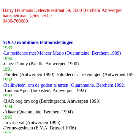
Harry Heirmans Delesclusestraat 59, 2600 Berchem-Antwerpen
harryheirmans@telenet.be
0486-769680
SOLO exhibitions tentoonstellingen
1989
-La residence met Meneer Mario (Quarantaine, Berchem 1989)
1990
-Chez Danny (Pacific, Antwerpen 1990)
1991
-Parbleu (Antwerpen 1990) -Filmdecor / Tekeningen (Antwerpen 19
1992
-Relikwieën, om de goden te tarten (Quarantaine, Berchem 1992)
-Tanden/Apen (Inexistent, Antwerpen 1992)
1993
-BAR oog om oog (Burchtgracht, Antwerpen 1993)
1994
-Altaar (Quarantaine, Berchem 1994)
1995
-In vrije val (Antwerpen 1995)
-Ferme-gesloten (E.V.A. Brussel 1996)