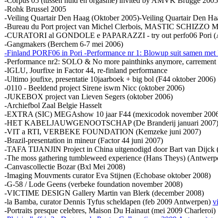
-Corpus 05 (tussen huid en orgasme) invited by AMVK Brugge 2005
-Rohk Brussel 2005
-Veiling Quartair Den Haag (Oktober 2005)-Veiling Quartair Den H
-Bureau du Port project van Michel Clerbois, MASTIC SCHIZZ
-CURATORI al GONDOLE e PAPARAZZI - try out perfo06 Pori (A
-Gangmakers (Berchem 6-7 mei 2006)
-Finland PORF06 in Pori -Performance nr 1: Blowup suit samen met R
-Performance nr2: SOLO & No more painthinks anymore, carrement g
-IGLU, Jourfixe in Factor 44, re-finland performance
-Ultimo joufixe, presentatie 10jaarboek + big bol (F44 oktober 2006)
-0110 - Beeldend project Sirene iswm Nicc (oktober 2006)
-JUKEBOX project van Lieven Segers (oktober 2006)
-Archiefbol Zaal Belgie Hasselt
-EXTRA (SIC) MEGAshow 10 jaar F44 (mexicodok november 200
-HET KABELJAUWGENOOTSCHAP (De Branderij januari 2007
-VIT a RTI, VERBEKE FOUNDATION (Kemzeke juni 2007)
-Brazil-presentation in mineur (Factor 44 juni 2007)
-TAFA TIJANJIN Project in China uitgenodigd door Bart van Dijck (
-The moss gathering tumbleweed experience (Hans Theys) (Antwer
-Canvascollectie Bozar (Bxl Mei 2008)
-Imaging Mouvments curator Eva Stijnen (Echobase oktober 2008)
-G-58 / Lode Geens (verbeke foundation november 2008)
-VICTIME DESIGN Gallery Martin van Blerk (december 2008)
-la Bamba, curator Dennis Tyfus scheldapen (feb 2009 Antwerpen)
v
-Portraits presque celebres, Maison Du Hainaut (mei 2009 Charleroi)