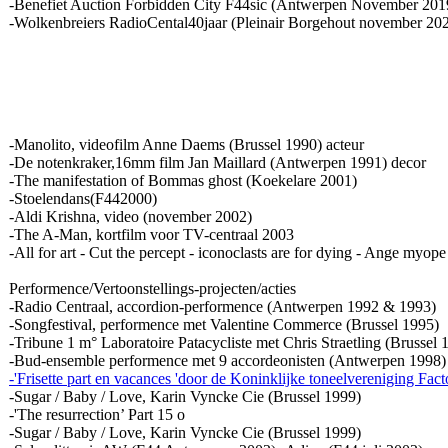
-Benefiet Auction Forbidden City F44sic (Antwerpen November 201
-Wolkenbreiers RadioCental40jaar (Pleinair Borgehout november 20
-Manolito, videofilm Anne Daems (Brussel 1990) acteur
-De notenkraker,16mm film Jan Maillard (Antwerpen 1991) decor
-The manifestation of Bommas ghost (Koekelare 2001)
-Stoelendans(F442000)
-Aldi Krishna, video (november 2002)
-The A-Man, kortfilm voor TV-centraal 2003
-All for art - Cut the percept - iconoclasts are for dying - Ange myope
Performence/Vertoonstellings-projecten/acties
-Radio Centraal, accordion-performence (Antwerpen 1992 & 1993)
-Songfestival, performence met Valentine Commerce (Brussel 1995)
-Tribune 1 m° Laboratoire Patacycliste met Chris Straetling (Brussel 
-Bud-ensemble performence met 9 accordeonisten (Antwerpen 1998)
-'Frisette part en vacances 'door de Koninklijke toneelvereniging Fa
-Sugar / Baby / Love, Karin Vyncke Cie (Brussel 1999)
-'The resurrection’ Part 15 o
-Sugar / Baby / Love, Karin Vyncke Cie (Brussel 1999)