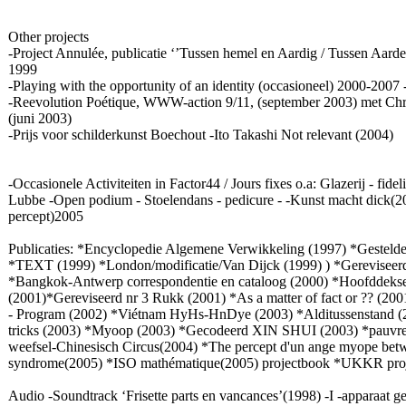
Other projects
-Project Annulée, publicatie ‘’Tussen hemel en Aardig / Tussen Aa
1999
-Playing with the opportunity of an identity (occasioneel) 2000-2007 -
-Reevolution Poétique, WWW-action 9/11, (september 2003) met Chris 
(juni 2003)
-Prijs voor schilderkunst Boechout -Ito Takashi Not relevant (2004)
-Occasionele Activiteiten in Factor44 / Jours fixes o.a: Glazerij - f
Lubbe -Open podium - Stoelendans - pedicure - -Kunst macht dick(200
percept)2005
Publicaties: *Encyclopedie Algemene Verwikkeling (1997) *Gesteld
*TEXT (1999) *London/modificatie/Van Dijck (1999) ) *Gereviseerd
*Bangkok-Antwerp correspondentie en cataloog (2000) *Hoofddeksel
(2001)*Gereviseerd nr 3 Rukk (2001) *As a matter of fact or ?? (20
- Program (2002) *Viétnam HyHs-HnDye (2003) *Alditussenstand (2
tricks (2003) *Myoop (2003) *Gecodeerd XIN SHUI (2003) *pauvre
weefsel-Chinesisch Circus(2004) *The percept d'un ange myope bet
syndrome(2005) *ISO mathématique(2005) projectbook *UKKR pr
Audio -Soundtrack ‘Frisette parts en vancances’(1998) -I -apparaat g